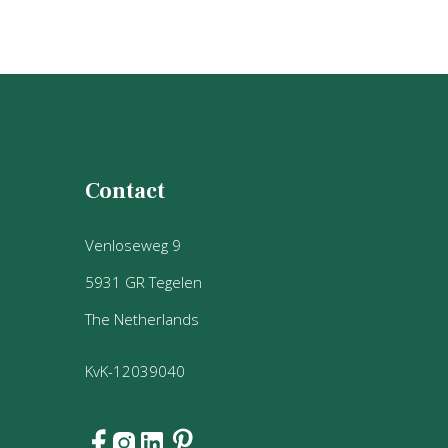
Magazine
Cash & Carry's
werkplaats
Services
Klant worden
Download Centrum
Contact
Sample Box
Venloseweg 9
5931 GR Tegelen
The Netherlands
KvK-12039040