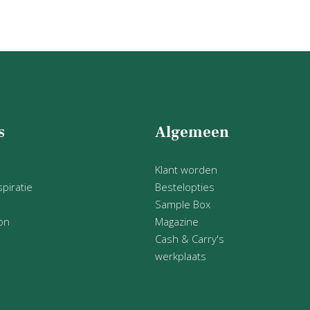
s
Algemeen
Klant worden
piratie
Bestelopties
Sample Box
on
Magazine
Cash & Carry's
werkplaats