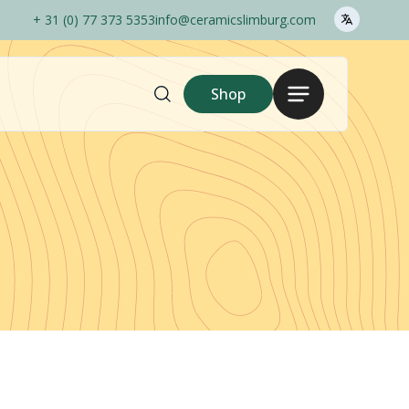
+ 31 (0) 77 373 5353
info@ceramicslimburg.com
Zoek
Menu
Shop
hier..
Shop
Inloggen
Gina Da
1240C
Outlet
Pots Only
Ceramics Barcelos
Bestelopties
Sales